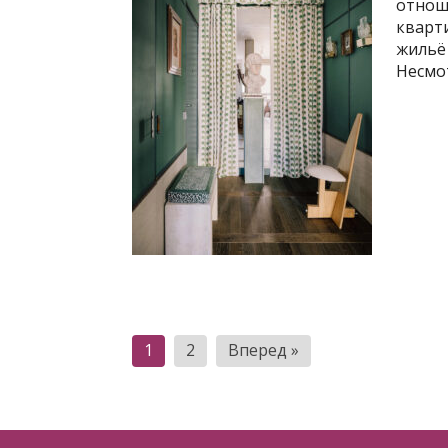
отнош
кварт
жильё 
Несмот
Пагинация
1
2
Вперед »
записей