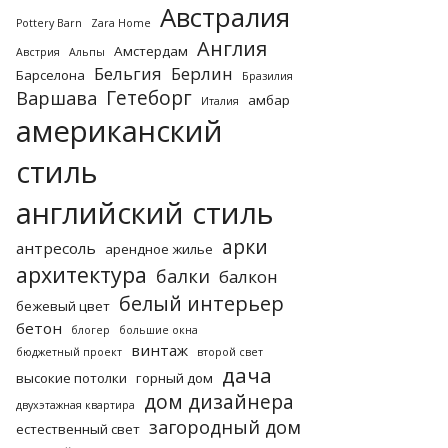
Австралия
Pottery Barn
Zara Home
Англия
Амстердам
Австрия
Альпы
Бельгия
Берлин
Барселона
Бразилия
Гетеборг
Варшава
амбар
Италия
американский
стиль
английский стиль
арки
антресоль
арендное жилье
архитектура
балки
балкон
белый интерьер
бежевый цвет
бетон
блогер
большие окна
винтаж
бюджетный проект
второй свет
дача
высокие потолки
горный дом
дом дизайнера
двухэтажная квартира
загородный дом
естественный свет