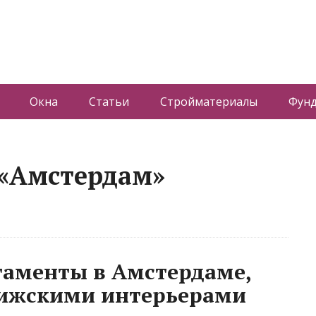
Окна
Статьи
Стройматериалы
Фун
 «Амстердам»
таменты в Амстердаме,
ижскими интерьерами