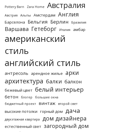
Австралия
Pottery Barn
Zara Home
Англия
Амстердам
Австрия
Альпы
Бельгия
Берлин
Барселона
Бразилия
Гетеборг
Варшава
амбар
Италия
американский
стиль
английский стиль
арки
антресоль
арендное жилье
архитектура
балки
балкон
белый интерьер
бежевый цвет
бетон
блогер
большие окна
винтаж
бюджетный проект
второй свет
дача
высокие потолки
горный дом
дом дизайнера
двухэтажная квартира
загородный дом
естественный свет