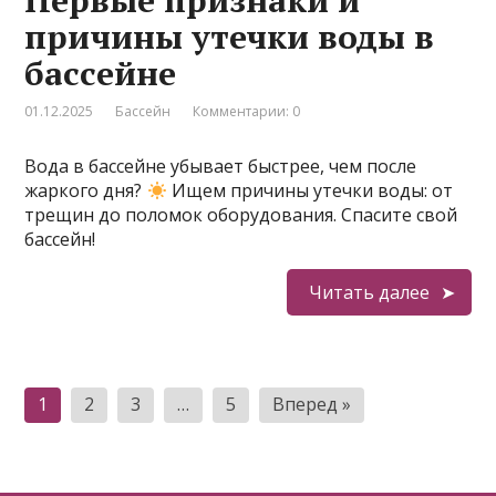
Первые признаки и
причины утечки воды в
бассейне
01.12.2025
Бассейн
Комментарии: 0
Вода в бассейне убывает быстрее, чем после
жаркого дня?
Ищем причины утечки воды: от
трещин до поломок оборудования. Спасите свой
бассейн!
Читать далее
Пагинация
1
2
3
…
5
Вперед »
записей