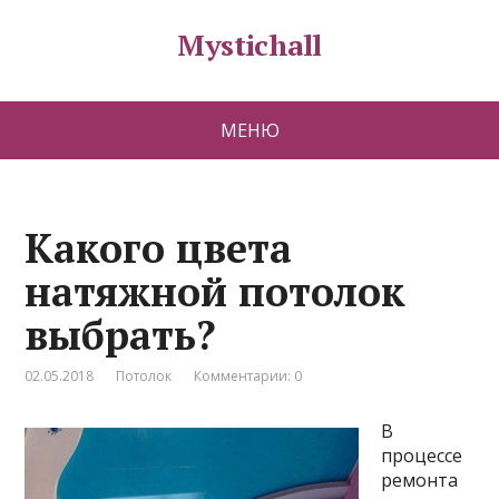
Mystichall
МЕНЮ
Какого цвета
натяжной потолок
выбрать?
02.05.2018
Потолок
Комментарии: 0
В
процессе
ремонта