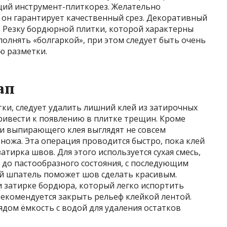
щий инструмент-плиткорез. Желательно
. он гарантирует качественный срез. Декоративный
. Резку бордюрной плитки, которой характерны
олнять «болгаркой», при этом следует быть очень
ю разметки.
ап
тки, следует удалить лишний клей из затирочных
ривести к появлению в плитке трещин. Кроме
мки выпирающего клея выглядят не совсем
ножа. Эта операция проводится быстро, пока клей
атирка швов. Для этого используется сухая смесь,
 до пастообразного состояния, с последующим
й шпатель поможет шов сделать красивым.
и затирке бордюра, который легко испортить
 рекомендуется закрыть рельеф клейкой лентой.
ядом ёмкость с водой для удаления остатков