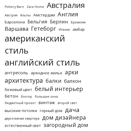
Австралия
Pottery Barn
Zara Home
Англия
Амстердам
Австрия
Альпы
Бельгия
Берлин
Барселона
Бразилия
Гетеборг
Варшава
амбар
Италия
американский
стиль
английский стиль
арки
антресоль
арендное жилье
архитектура
балки
балкон
белый интерьер
бежевый цвет
бетон
блогер
большие окна
винтаж
бюджетный проект
второй свет
дача
высокие потолки
горный дом
дом дизайнера
двухэтажная квартира
загородный дом
естественный свет