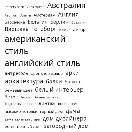
Австралия
Pottery Barn
Zara Home
Англия
Амстердам
Австрия
Альпы
Бельгия
Берлин
Барселона
Бразилия
Гетеборг
Варшава
амбар
Италия
американский
стиль
английский стиль
арки
антресоль
арендное жилье
архитектура
балки
балкон
белый интерьер
бежевый цвет
бетон
блогер
большие окна
винтаж
бюджетный проект
второй свет
дача
высокие потолки
горный дом
дом дизайнера
двухэтажная квартира
загородный дом
естественный свет