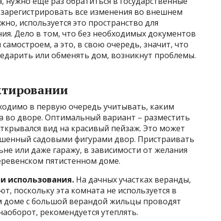
а, нужно еще раз обратиться в государственные
ы зарегистрировать все изменения во внешнем
жно, используется это пространство для
ия. Дело в том, что без необходимых документов
самостроем, а это, в свою очередь, значит, что
едарить или обменять дом, возникнут проблемы.
ктировании
ходимо в первую очередь учитывать, каким
а во дворе. Оптимальный вариант – разместить
открывался вид на красивый пейзаж. Это может
рашенный садовыми фигурами двор. Пристраивать
ьне или даже гаражу, в зависимости от желания
еревенском пятистенном доме.
и использования.
На дачных участках веранды,
т, поскольку эта комната не используется в
м доме с большой верандой жильцы проводят
наоборот, рекомендуется утеплять.