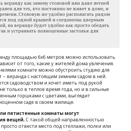
ь веранду как замену столовой или даже летней
уален для тех, кто постоянно не живет в доме, и
времени. Столовую же удобно располагать рядом
дятся под одной крышей и соединены дверным
й, на веранде будет удобно как просто обедать
так и устраивать полноценные застолья для
еранду площадью 6х6 метров можно использовать
ависит от того, какие у жителей дома увлечения.
нелями комнате можно обустроить студию для
 – веранда с настоящим зимним садом в ней.
ется садоводством и хочет иметь под рукой
е только в теплое время года, но и в сильные
вленным горшками с цветами, выглядит
ноценном саде в своем жилище.
или пятистенные комнаты могут
ния вещей.
С такой общей направленностью
просто отвести место под стеллажи, полки или