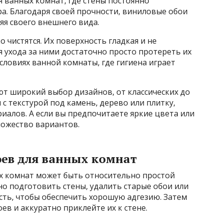
я ванных комнат, где стены постоянно
а. Благодаря своей прочности, виниловые обои
яя своего внешнего вида.
 чистятся. Их поверхность гладкая и не
я ухода за ними достаточно просто протереть их
словиях ванной комнаты, где гигиена играет
ют широкий выбор дизайнов, от классических до
с текстурой под камень, дерево или плитку,
иалов. А если вы предпочитаете яркие цвета или
ножество вариантов.
оев для ванных комнат
х комнат может быть относительно простой
о подготовить стены, удалить старые обои или
ть, чтобы обеспечить хорошую адгезию. Затем
ев и аккуратно приклейте их к стене.