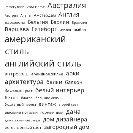
Австралия
Pottery Barn
Zara Home
Англия
Амстердам
Австрия
Альпы
Бельгия
Берлин
Барселона
Бразилия
Гетеборг
Варшава
амбар
Италия
американский
стиль
английский стиль
арки
антресоль
арендное жилье
архитектура
балки
балкон
белый интерьер
бежевый цвет
бетон
блогер
большие окна
винтаж
бюджетный проект
второй свет
дача
высокие потолки
горный дом
дом дизайнера
двухэтажная квартира
загородный дом
естественный свет