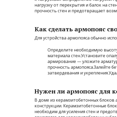
нагрузку от перекрытия и балок на ст
прочность стен и предотвращает воз
Как сделать армопояс с
Для устройства армопояса обычно исп
Определите необходимую высоту
материала стен.Установите опал
армирование — уложите армату
прочность армопояса.Залейте бе
затвердевания и укрепления.Уда
Нужен ли армопояс для 
В доме из керамзитобетонных блоков
конструкции. Керамзитобетонные блок
необходим для усиления стен и предо