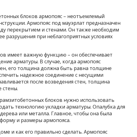
етонных блоков армопояс – неотъемлемый
нструкции. Армопояс под мауэрлат предназначен
жду перекрытием и стенами. Он также необходим
е разрушения при неблагоприятных условиях
ов имеет важную функцию – он обеспечивает
ние арматуры. В случае, когда армопояс
тен, его толщина должна быть равна толщине
спечить надежное соединение с несущими
анавливается после возведения стен, толщина
 стены.
керамзитобетонных блоков нужно использовать
юдать технологию укладки арматуры. Опалубка для
дерева или металла. Главное, чтобы она была
форму и размеры армопояса.
доме и как его правильно сделать. Армопояс