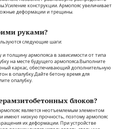
ены.Усиление конструкции. Армопояс увеличивает
можные деформации и трещины.
воими руками?
ользуются следующие шаги:
 и толщину армопояса в зависимости от типа
убку на месте будущего армопояса.Выполните
рный каркас, обеспечивающий дополнительную
тон в опалубку.Дайте бетону время для
лите опалубку.
керамзитобетонных блоков?
 армопояс является неотъемлемым элементом
и имеют низкую прочность, поэтому армопояс
твращения их деформации. При устройстве