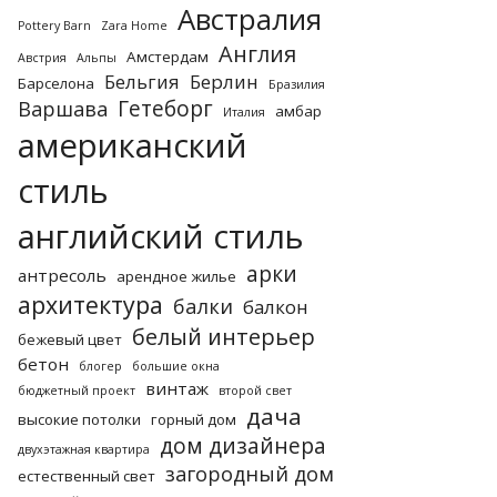
Австралия
Pottery Barn
Zara Home
Англия
Амстердам
Австрия
Альпы
Бельгия
Берлин
Барселона
Бразилия
Гетеборг
Варшава
амбар
Италия
американский
стиль
английский стиль
арки
антресоль
арендное жилье
архитектура
балки
балкон
белый интерьер
бежевый цвет
бетон
блогер
большие окна
винтаж
бюджетный проект
второй свет
дача
высокие потолки
горный дом
дом дизайнера
двухэтажная квартира
загородный дом
естественный свет