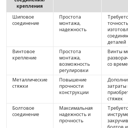
крепления
Шиповое
Простота
Требуетс
соединение
монтажа,
точност
надежность
изготов
соединя
деталей
Винтовое
Простота
Винты м
крепление
монтажа,
развора
возможность
со врем
регулировки
Металлические
Повышение
Дополни
стяжки
прочности
затраты 
конструкции
приобре
стяжек
Болтовое
Максимальная
Требуетс
соединение
надежность и
инструме
прочность
закручи
болтов и