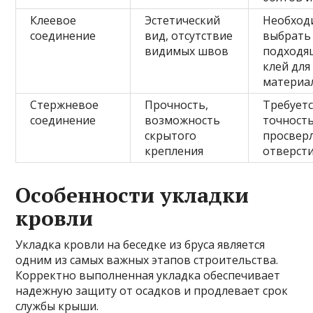
Клеевое
Эстетический
Необход
соединение
вид, отсутствие
выбрать
видимых швов
подходя
клей для
материа
Стержневое
Прочность,
Требуетс
соединение
возможность
точност
скрытого
просвер
крепления
отверст
Особенности укладки
кровли
Укладка кровли на беседке из бруса является
одним из самых важных этапов строительства.
Корректно выполненная укладка обеспечивает
надежную защиту от осадков и продлевает срок
службы крыши.