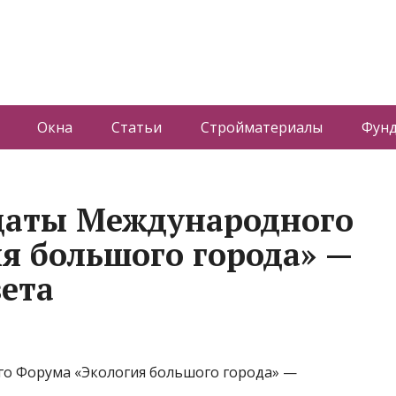
Окна
Статьи
Стройматериалы
Фун
даты Международного
я большого города» —
зета