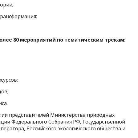
ории;
 Трансформация;
более 80 мероприятий по тематическим трекам:
сурсов;
дов;
са.
стии представителей Министерства природных
рации Федерального Собрания РФ, Государственной
оператора, Российского экологического общества и