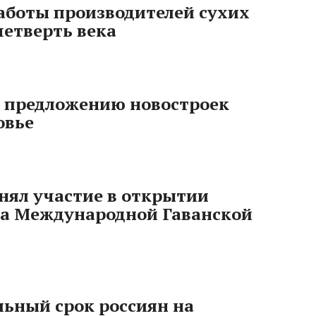
аботы производителей сухих
четверть века
о предложению новостроек
овье
ял участие в открытии
на Международной Гаванской
льный срок россиян на