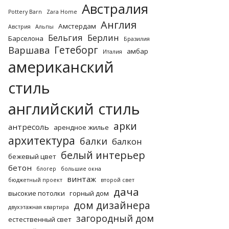
Австралия
Pottery Barn
Zara Home
Англия
Амстердам
Австрия
Альпы
Бельгия
Берлин
Барселона
Бразилия
Гетеборг
Варшава
амбар
Италия
американский
стиль
английский стиль
арки
антресоль
арендное жилье
архитектура
балки
балкон
белый интерьер
бежевый цвет
бетон
блогер
большие окна
винтаж
бюджетный проект
второй свет
дача
высокие потолки
горный дом
дом дизайнера
двухэтажная квартира
загородный дом
естественный свет