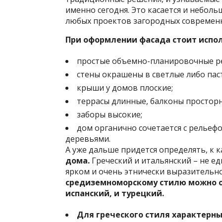
именно сегодня. Это касается и неболь
любых проектов загородных современ
При оформлении фасада стоит испо
простые объемно-планировочные р
стены окрашены в светлые либо пас
крыши у домов плоские;
террасы длинные, балконы простор
заборы высокие;
дом органично сочетается с рельеф
деревьями.
А уже дальше придется определять, к
дома.
Греческий и итальянский – не е
ярком и очень этнически выразительн
средиземноморскому стилю можно от
испанский, и турецкий.
Для греческого стиля характерны