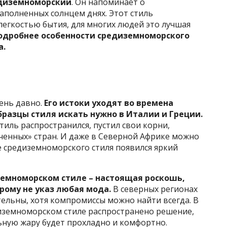
диземноморский
. Он напоминает о
наполненных солнцем днях. Этот стиль
 легкостью
бытия, для многих людей это лучшая
одробнее особенности средиземноморского
а.
ень давно.
Его истоки уходят во времена
бразцы стиля искать нужно в Италии и Греции.
иль распространился, пустил свои корни,
ченных» стран. И даже в Северной Африке можно
ве средиземноморского стиля появился яркий
земноморском стиле – настоящая роскошь,
орому не указ любая мода.
В северных регионах
тельны, хотя компромиссы можно найти всегда. В
иземноморском стиле распространено решение,
ьную жару будет прохладно и комфортно.