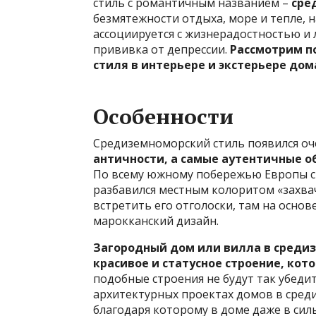
стиль с романтичным названием –
сре
безмятежности отдыха, море и тепле, 
ассоциируется с жизнерадостностью и
прививка от депрессии.
Рассмотрим п
стиля в интерьере и экстерьере дом
Особенности
Средиземноморский стиль появился оч
античности, а самые аутентичные о
По всему южному побережью Европы ст
разбавился местным колоритом «захва
встретить его отголоски, там на осно
марокканский дизайн.
Загородный дом или вилла в среди
красивое и статусное строение, кот
подобные строения не будут так убеди
архитектурных проектах домов в сред
благодаря которому в доме даже в сил