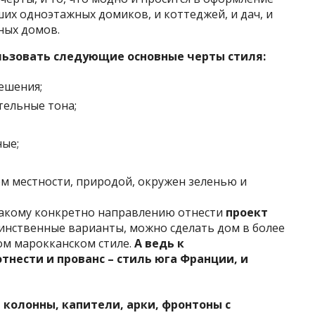
ших одноэтажных домиков, и коттеджей, и дач, и
ных домов.
льзовать следующие основные черты стиля:
ешения;
тельные тона;
ные;
ом местности, природой, окружен зеленью и
 какому конкретно направлению отнести
проект
динственные варианты, можно сделать дом в более
ом марокканском стиле.
А ведь к
нести и прованс – стиль юга Франции, и
 колонны, капители, арки, фронтоны с