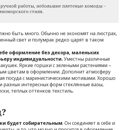
а ручной работы, небольшие плетеные комоды –
мноморского стиля.
лжно быть много. Обычно не экономят на люстрах,
шенный свет и полумрак редко царят в таком
ебе оформление без декора, маленьких
рьеру индивидуальности.
Уместны различные
ракушек. Яркие горшки с зелеными растениями –
ым цветам в оформлении. Дополнит атмосферу
кая посуда с маринистическими мотивами. Хорошо
 и разных интересных форм стеклянные вазы,
ки, теплых оттенков текстиль.
д?
йки будет собирательным
. Он соединяет в себе и
ерты, и то, что модно и просится в оформление