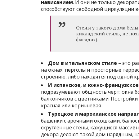
нависанием
. И они не только декора
способствуют свободной циркуляции в
Стены у такого дома белы
кикладский стиль, не по
фасадах).
Дом в итальянском стиле
– это ра
на окнах, перголы и просторные терр
строению, либо находятся под одной к
И испанское, и южно-французско
подразумевают общность черт: окна бо
балкончиков с цветниками. Постройки
красная или коричневая.
Турецкое и марокканское направ
башенки с арочными окошками, балюстр
скругленные стены, кажущиеся массив
декора делают такой дом нарядным, н