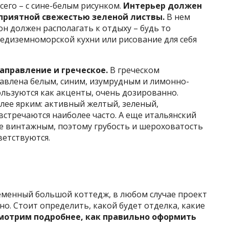
сего – с сине-белым рисунком.
Интерьер должен
 приятной свежестью зеленой листвы.
В нем
н должен располагать к отдыху – будь то
редиземноморской кухни или рисование для себя
направление и греческое.
В греческом
авлена белым, синим, изумрудным и лимонно-
льзуются как акценты, очень дозированно.
лее ярким: активный желтый, зеленый,
стречаются наиболее часто. А еще итальянский
е винтажным, поэтому грубость и шероховатость
ветствуются.
еменный большой коттедж, в любом случае проект
о. Стоит определить, какой будет отделка, какие
мотрим подробнее, как правильно оформить