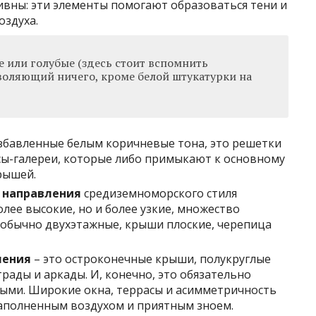
тивны: эти элементы помогают образоваться тени и
оздуха.
е или голубые (здесь стоит вспомнить
зволяющий ничего, кроме белой штукатурки на
збавленные белым коричневые тона, это решетки
асы-галереи, которые либо примыкают к основному
рышей.
е направления
средиземноморского стиля
лее высокие, но и более узкие, множество
 обычно двухэтажные, крыши плоские, черепица
ления
– это остроконечные крыши, полукруглые
ады и аркады. И, конечно, это обязательно
ными. Широкие окна, террасы и асимметричность
аполненным воздухом и приятным зноем.