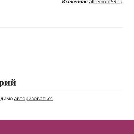
Источник:
allremont59.ru
рий
ходимо
авторизоваться
.