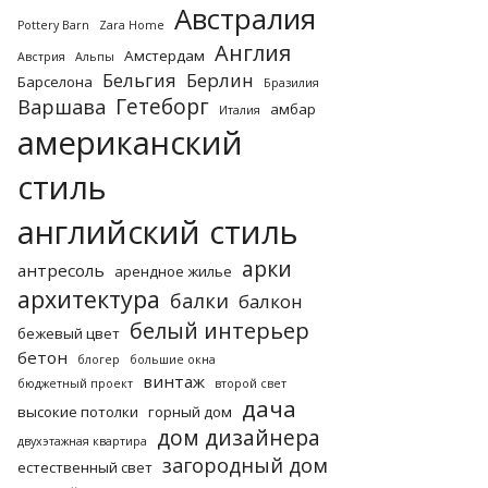
Австралия
Pottery Barn
Zara Home
Англия
Амстердам
Австрия
Альпы
Бельгия
Берлин
Барселона
Бразилия
Гетеборг
Варшава
амбар
Италия
американский
стиль
английский стиль
арки
антресоль
арендное жилье
архитектура
балки
балкон
белый интерьер
бежевый цвет
бетон
блогер
большие окна
винтаж
бюджетный проект
второй свет
дача
высокие потолки
горный дом
дом дизайнера
двухэтажная квартира
загородный дом
естественный свет