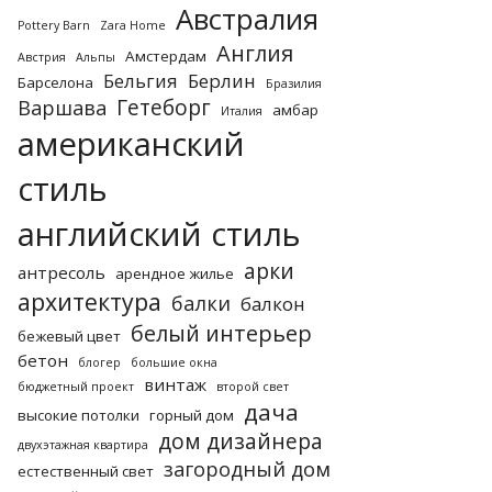
Австралия
Pottery Barn
Zara Home
Англия
Амстердам
Австрия
Альпы
Бельгия
Берлин
Барселона
Бразилия
Гетеборг
Варшава
амбар
Италия
американский
стиль
английский стиль
арки
антресоль
арендное жилье
архитектура
балки
балкон
белый интерьер
бежевый цвет
бетон
блогер
большие окна
винтаж
бюджетный проект
второй свет
дача
высокие потолки
горный дом
дом дизайнера
двухэтажная квартира
загородный дом
естественный свет