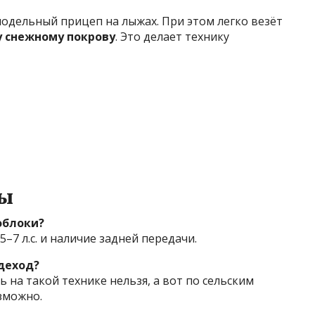
модельный прицеп на лыжах. При этом легко везёт
у снежному покрову
. Это делает технику
сы
облоки?
–7 л.с. и наличие задней передачи.
деход?
 на такой технике нельзя, а вот по сельским
зможно.