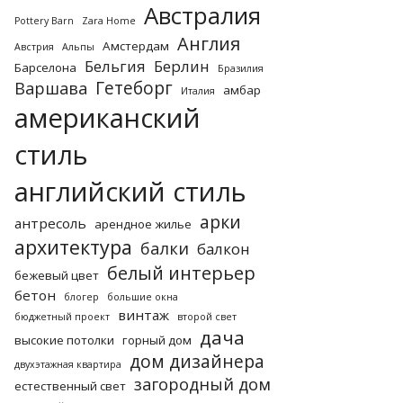
Австралия
Pottery Barn
Zara Home
Англия
Амстердам
Австрия
Альпы
Бельгия
Берлин
Барселона
Бразилия
Гетеборг
Варшава
амбар
Италия
американский
стиль
английский стиль
арки
антресоль
арендное жилье
архитектура
балки
балкон
белый интерьер
бежевый цвет
бетон
блогер
большие окна
винтаж
бюджетный проект
второй свет
дача
высокие потолки
горный дом
дом дизайнера
двухэтажная квартира
загородный дом
естественный свет