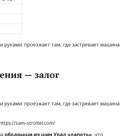
ения — залог
ttps://sam-stroitel.com/
на
ободрыши из шин Урал «лапоть»
, что