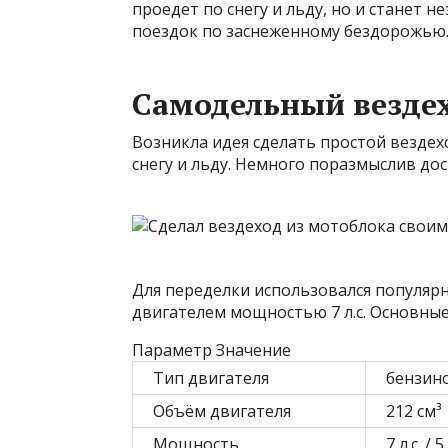
проедет по снегу и льду, но и станет
поездок по заснеженному бездорожью
Самодельный вездех
Возникла идея сделать простой вездех
снегу и льду. Немного поразмыслив до
Для переделки использовался популя
двигателем мощностью 7 л.с. Основные
Параметр Значение
Тип двигателя
бензин
Объём двигателя
212 см³
Мощность
7 л.с. / 