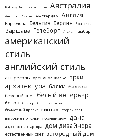
Австралия
Pottery Barn
Zara Home
Англия
Амстердам
Австрия
Альпы
Бельгия
Берлин
Барселона
Бразилия
Гетеборг
Варшава
амбар
Италия
американский
стиль
английский стиль
арки
антресоль
арендное жилье
архитектура
балки
балкон
белый интерьер
бежевый цвет
бетон
блогер
большие окна
винтаж
бюджетный проект
второй свет
дача
высокие потолки
горный дом
дом дизайнера
двухэтажная квартира
загородный дом
естественный свет