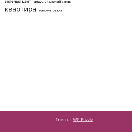
зеленый цвет
индустриальный стиль
квартира
малометражка
Тема от
WP Puzzle