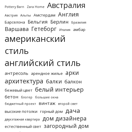
Австралия
Pottery Barn
Zara Home
Англия
Амстердам
Австрия
Альпы
Бельгия
Берлин
Барселона
Бразилия
Гетеборг
Варшава
амбар
Италия
американский
стиль
английский стиль
арки
антресоль
арендное жилье
архитектура
балки
балкон
белый интерьер
бежевый цвет
бетон
блогер
большие окна
винтаж
бюджетный проект
второй свет
дача
высокие потолки
горный дом
дом дизайнера
двухэтажная квартира
загородный дом
естественный свет