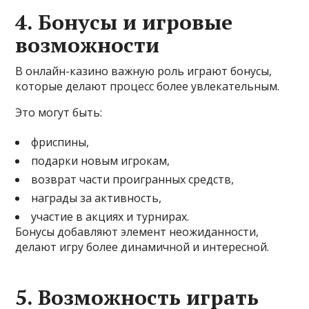
4. Бонусы и игровые
возможности
В онлайн-казино важную роль играют бонусы,
которые делают процесс более увлекательным.
Это могут быть:
фриспины,
подарки новым игрокам,
возврат части проигранных средств,
награды за активность,
участие в акциях и турнирах.
Бонусы добавляют элемент неожиданности,
делают игру более динамичной и интересной.
5. Возможность играть