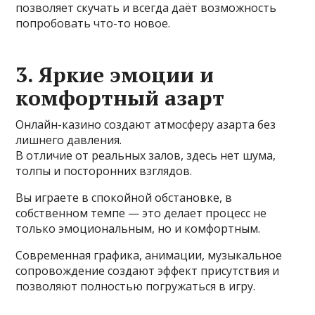
позволяет скучать и всегда даёт возможность
попробовать что-то новое.
3. Яркие эмоции и
комфортный азарт
Онлайн-казино создают атмосферу азарта без
лишнего давления.
В отличие от реальных залов, здесь нет шума,
толпы и посторонних взглядов.
Вы играете в спокойной обстановке, в
собственном темпе — это делает процесс не
только эмоциональным, но и комфортным.
Современная графика, анимации, музыкальное
сопровождение создают эффект присутствия и
позволяют полностью погружаться в игру.