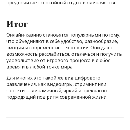
предпочитает спокойный отдых в одиночестве.
Итог
Онлайн-казино становятся популярными потому,
что объединяют в себе удобство, разнообразие,
эмоции и современные технологии. Они дают
возможность расслабиться, отвлечься и получить
удовольствие от игрового процесса в любое
время и в любой точке мира.
Для многих это такой же вид цифрового
развлечения, как видеоигры, стриминг или
соцсети — динамичный, яркий и прекрасно
подходящий под ритм современной жизни.