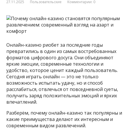
27.11.2025
Пользовательские
Комментарии: 0
Онлайн-казино риобет за последние годы
превратились в один из самых востребованных
форматов цифрового досуга. Они объединяют
яркие эмоции, современные технологии и
удобство, которое ценит каждый пользователь.
Сегодня играть онлайн — это не только
возможность испытать
удачу, но и способ
расслабиться, отвлечься от повседневной суеты,
получить заряд положительных эмоций и ярких
впечатлений.
Разберём, почему онлайн-казино так популярны и
какие преимущества делают их интересным и
современным видом развлечений.