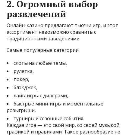
2. Огромный выбор
развлечений
Онлайн-казино предлагают тысячи игр, и этот
ассортимент невозможно сравнить с
традиционными заведениями.
Самые популярные категории:
слоты на любые темы,
рулетка,
покер,
блэкджек,
лайв-игры с дилерами,
быстрые мини-игры и моментальные
розыгрыши,
турниры и сезонные события.
Каждая игра — это свой мир, со своей музыкой,
графикой и правилами. Такое разнообразие не