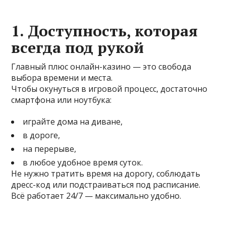
1. Доступность, которая
всегда под рукой
Главный плюс онлайн-казино — это свобода
выбора времени и места.
Чтобы окунуться в игровой процесс, достаточно
смартфона или ноутбука:
играйте дома на диване,
в дороге,
на перерыве,
в любое удобное время суток.
Не нужно тратить время на дорогу, соблюдать
дресс-код или подстраиваться под расписание.
Всё работает 24/7 — максимально удобно.