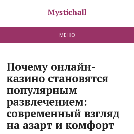
Mystichall
МЕНЮ
Почему онлайн-
казино становятся
популярным
развлечением:
современный взгляд
на азарт и комфорт