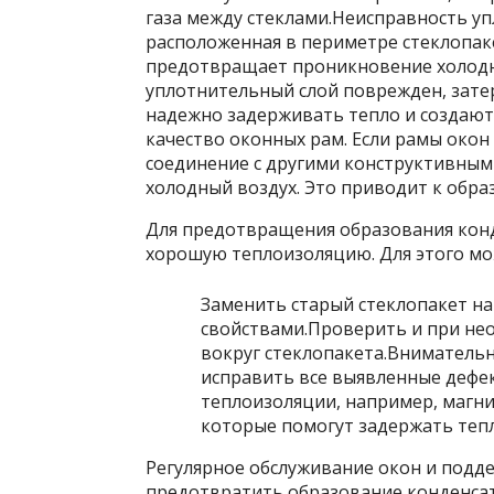
газа между стеклами.Неисправность уп
расположенная в периметре стеклопак
предотвращает проникновение холодн
уплотнительный слой поврежден, зате
надежно задерживать тепло и создают
качество оконных рам. Если рамы око
соединение с другими конструктивным
холодный воздух. Это приводит к обра
Для предотвращения образования конд
хорошую теплоизоляцию. Для этого мо
Заменить старый стеклопакет н
свойствами.Проверить и при не
вокруг стеклопакета.Внимательн
исправить все выявленные дефе
теплоизоляции, например, магн
которые помогут задержать теп
Регулярное обслуживание окон и подд
предотвратить образование конденсат