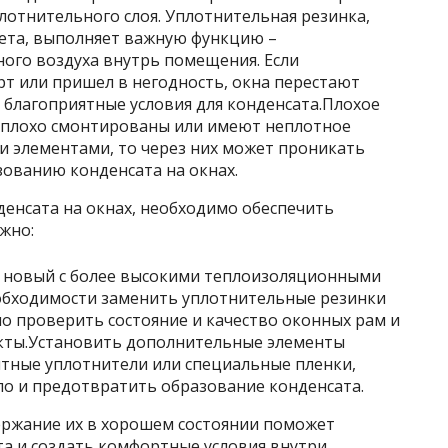
лотнительного слоя. Уплотнительная резинка,
ета, выполняет важную функцию –
ого воздуха внутрь помещения. Если
рт или пришел в негодность, окна перестают
 благоприятные условия для конденсата.Плохое
н плохо смонтированы или имеют неплотное
и элементами, то через них может проникать
зованию конденсата на окнах.
енсата на окнах, необходимо обеспечить
жно:
а новый с более высокими теплоизоляционными
обходимости заменить уплотнительные резинки
о проверить состояние и качество оконных рам и
кты.Установить дополнительные элементы
итные уплотнители или специальные пленки,
ло и предотвратить образование конденсата.
ержание их в хорошем состоянии поможет
а и создать комфортные условия внутри