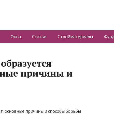
Окна
Статьи
Стройматериалы
Фун
 образуется
вные причины и