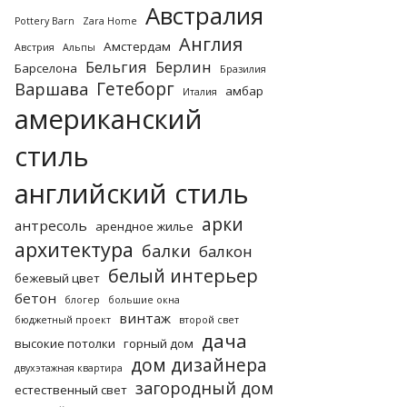
Австралия
Pottery Barn
Zara Home
Англия
Амстердам
Австрия
Альпы
Бельгия
Берлин
Барселона
Бразилия
Гетеборг
Варшава
амбар
Италия
американский
стиль
английский стиль
арки
антресоль
арендное жилье
архитектура
балки
балкон
белый интерьер
бежевый цвет
бетон
блогер
большие окна
винтаж
бюджетный проект
второй свет
дача
высокие потолки
горный дом
дом дизайнера
двухэтажная квартира
загородный дом
естественный свет