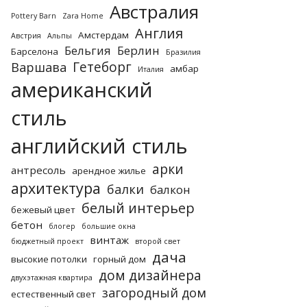
Австралия
Pottery Barn
Zara Home
Англия
Амстердам
Австрия
Альпы
Бельгия
Берлин
Барселона
Бразилия
Гетеборг
Варшава
амбар
Италия
американский
стиль
английский стиль
арки
антресоль
арендное жилье
архитектура
балки
балкон
белый интерьер
бежевый цвет
бетон
блогер
большие окна
винтаж
бюджетный проект
второй свет
дача
высокие потолки
горный дом
дом дизайнера
двухэтажная квартира
загородный дом
естественный свет