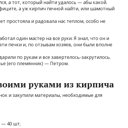
ся, а тот, который найти удалось — абы какой.
ефиците, а уж кирпич печной найти, или шамотный
ет простояла и радовала нас теплом, особо не
отал один мастер на все руки. Я знал, что он и
 эти печки и, по отзывам хозяев, они были вполне
дарили по рукам и все завертелось-закрутилось.
ье (его племянник) — Петром.
своими руками из кирпича
ынок и закупили материалы, необходимые для
 — 40 шт;