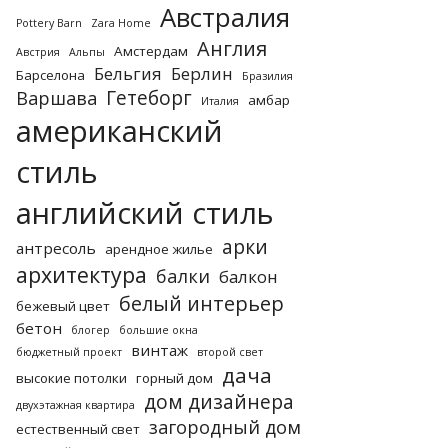
Австралия
Pottery Barn
Zara Home
Англия
Амстердам
Австрия
Альпы
Бельгия
Берлин
Барселона
Бразилия
Гетеборг
Варшава
амбар
Италия
американский
стиль
английский стиль
арки
антресоль
арендное жилье
архитектура
балки
балкон
белый интерьер
бежевый цвет
бетон
блогер
большие окна
винтаж
бюджетный проект
второй свет
дача
высокие потолки
горный дом
дом дизайнера
двухэтажная квартира
загородный дом
естественный свет