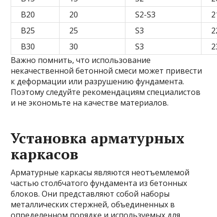
B20
20
S2-S3
2
B25
25
S3
2
B30
30
S3
2
Важно помнить, что использование
некачественной бетонной смеси может привести
к деформации или разрушению фундамента.
Поэтому следуйте рекомендациям специалистов
и не экономьте на качестве материалов.
Установка арматурных
каркасов
Арматурные каркасы являются неотъемлемой
частью столбчатого фундамента из бетонных
блоков. Они представляют собой наборы
металлических стержней, объединенных в
определенном порядке и используемых для