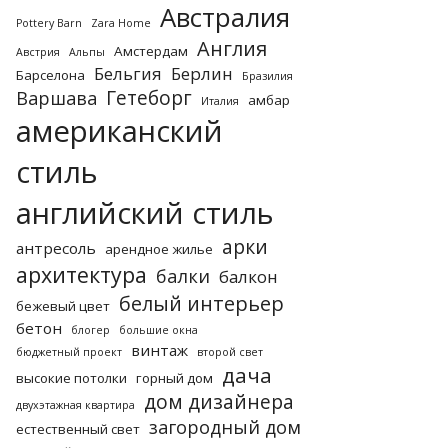
Австралия
Pottery Barn
Zara Home
Англия
Амстердам
Австрия
Альпы
Бельгия
Берлин
Барселона
Бразилия
Гетеборг
Варшава
амбар
Италия
американский
стиль
английский стиль
арки
антресоль
арендное жилье
архитектура
балки
балкон
белый интерьер
бежевый цвет
бетон
блогер
большие окна
винтаж
бюджетный проект
второй свет
дача
высокие потолки
горный дом
дом дизайнера
двухэтажная квартира
загородный дом
естественный свет