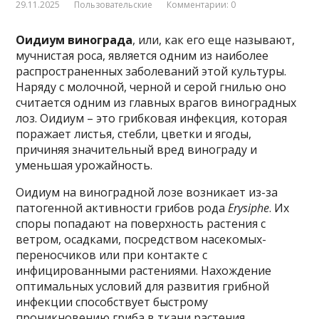
29.11.2025
Пользовательские
Комментарии: 0
Оидиум винограда
, или, как его еще называют,
мучнистая роса, является одним из наиболее
распространенных заболеваний этой культуры.
Наряду с молочной, черной и серой гнилью оно
считается одним из главных врагов виноградных
лоз. Оидиум – это грибковая инфекция, которая
поражает листья, стебли, цветки и ягоды,
причиняя значительный вред винограду и
уменьшая урожайность.
Оидиум на виноградной лозе возникает из-за
патогенной активности грибов рода
Erysiphe
. Их
споры попадают на поверхность растения с
ветром, осадками, посредством насекомых-
переносчиков или при контакте с
инфицированными растениями. Нахождение
оптимальных условий для развития грибной
инфекции способствует быстрому
проникновению гриба в ткани растения.