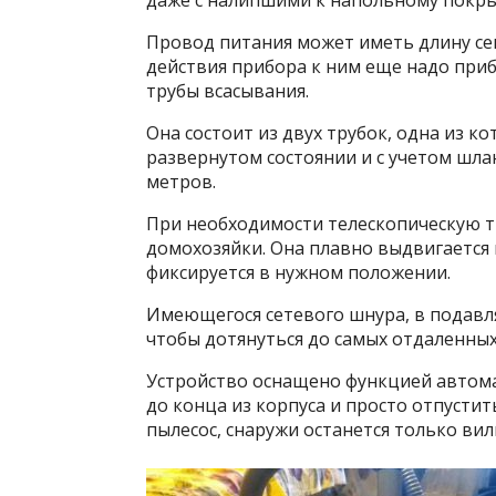
даже с налипшими к напольному покры
Провод питания может иметь длину се
действия прибора к ним еще надо приб
трубы всасывания.
Она состоит из двух трубок, одна из ко
развернутом состоянии и с учетом шла
метров.
При необходимости телескопическую т
домохозяйки. Она плавно выдвигается
фиксируется в нужном положении.
Имеющегося сетевого шнура, в подавл
чтобы дотянуться до самых отдаленных
Устройство оснащено функцией автома
до конца из корпуса и просто отпустит
пылесос, снаружи останется только вил