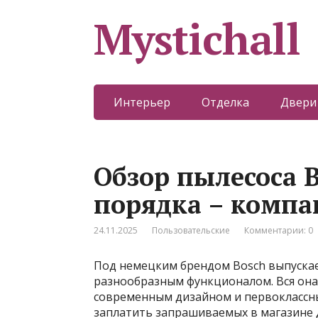
Mystichall
Интерьер
Отделка
Двери
Обзор пылесоса B
порядка – комп
24.11.2025
Пользовательские
Комментарии: 0
Под немецким брендом Bosch выпускае
разнообразным функционалом. Вся она
современным дизайном и первоклассны
заплатить запрашиваемых в магазине 