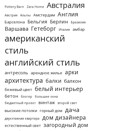
Австралия
Pottery Barn
Zara Home
Англия
Амстердам
Австрия
Альпы
Бельгия
Берлин
Барселона
Бразилия
Гетеборг
Варшава
амбар
Италия
американский
стиль
английский стиль
арки
антресоль
арендное жилье
архитектура
балки
балкон
белый интерьер
бежевый цвет
бетон
блогер
большие окна
винтаж
бюджетный проект
второй свет
дача
высокие потолки
горный дом
дом дизайнера
двухэтажная квартира
загородный дом
естественный свет