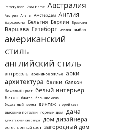
Австралия
Pottery Barn
Zara Home
Англия
Амстердам
Австрия
Альпы
Бельгия
Берлин
Барселона
Бразилия
Гетеборг
Варшава
амбар
Италия
американский
стиль
английский стиль
арки
антресоль
арендное жилье
архитектура
балки
балкон
белый интерьер
бежевый цвет
бетон
блогер
большие окна
винтаж
бюджетный проект
второй свет
дача
высокие потолки
горный дом
дом дизайнера
двухэтажная квартира
загородный дом
естественный свет