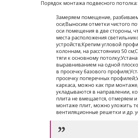
Порядок монтажа подвесного потолка:
Замеряем помещение, разбивае
оси;Выносим отметки чистого по
оси помещения в две стороны, ч
места расположения светильнико
устройств;Крепим угловой профи
колоннам, на расстоянииз 50 см
тяги к основному потолку;Устана
выравниванием на одной плоскос
в просечку базового профиля;Ус
просечку поперечных профилей;
каркаса, можно как при монтаже
укладываются в направлении, ко
плита не вмещается, отмеряем и
монтаже плит, можно уложить т
вентиляционные решетки и др. у