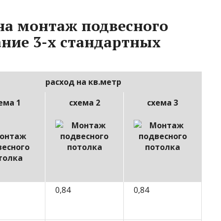
на монтаж подвесного
ание 3-х стандартных
расход на кв.метр
ема 1
схема 2
схема 3
0,84
0,84