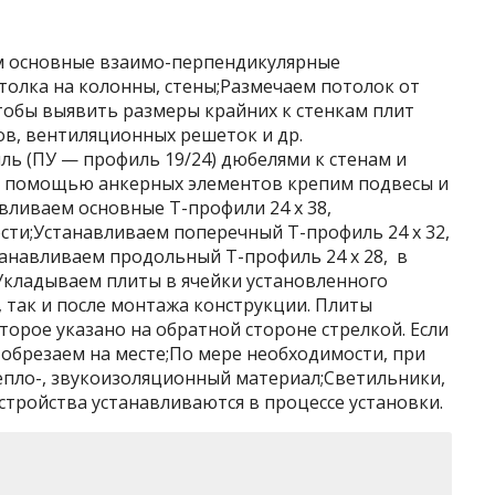
м основные взаимо-перпендикулярные
толка на колонны, стены;Размечаем потолок от
тобы выявить размеры крайних к стенкам плит
в, вентиляционных решеток и др.
ль (ПУ — профиль 19/24) дюбелями к стенам и
;С помощью анкерных элементов крепим подвесы и
вливаем основные Т-профили 24 х 38,
ти;Устанавливаем поперечный Т-профиль 24 х 32,
танавливаем продольный Т-профиль 24 х 28, в
Укладываем плиты в ячейки установленного
, так и после монтажа конструкции. Плиты
торое указано на обратной стороне стрелкой. Если
 обрезаем на месте;По мере необходимости, при
епло-, звукоизоляционный материал;Светильники,
стройства устанавливаются в процессе установки.