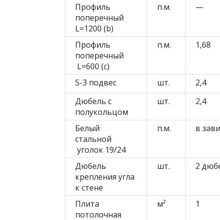
Профиль
п.м.
—
поперечный
L=1200 (b)
Профиль
п.м.
1,68
поперечный
L=600 (с)
S-3 подвес
шт.
2,4
Дюбель с
шт.
2,4
полукольцом
Белый
п.м.
в зав
стальной
уголок 19/24
Дюбель
шт.
2 дюбе
крепления угла
к стене
Плита
м²
1
потолочная