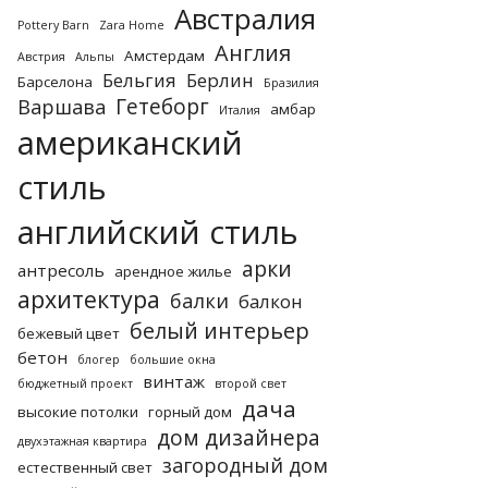
Австралия
Pottery Barn
Zara Home
Англия
Амстердам
Австрия
Альпы
Бельгия
Берлин
Барселона
Бразилия
Гетеборг
Варшава
амбар
Италия
американский
стиль
английский стиль
арки
антресоль
арендное жилье
архитектура
балки
балкон
белый интерьер
бежевый цвет
бетон
блогер
большие окна
винтаж
бюджетный проект
второй свет
дача
высокие потолки
горный дом
дом дизайнера
двухэтажная квартира
загородный дом
естественный свет