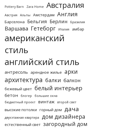
Австралия
Pottery Barn
Zara Home
Англия
Амстердам
Австрия
Альпы
Бельгия
Берлин
Барселона
Бразилия
Гетеборг
Варшава
амбар
Италия
американский
стиль
английский стиль
арки
антресоль
арендное жилье
архитектура
балки
балкон
белый интерьер
бежевый цвет
бетон
блогер
большие окна
винтаж
бюджетный проект
второй свет
дача
высокие потолки
горный дом
дом дизайнера
двухэтажная квартира
загородный дом
естественный свет