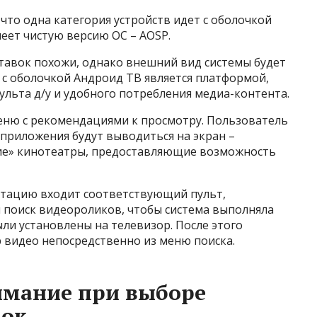
что одна категория устройств идет с оболочкой
меет чистую версию ОС – AOSP.
авок похожи, однако внешний вид системы будет
а с оболочкой Андроид ТВ является платформой,
льта д/у и удобного потребления медиа-контента.
меню с рекомендациями к просмотру. Пользователь
приложения будут выводиться на экран –
кие» кинотеатры, предоставляющие возможность
ктацию входит соответствующий пульт,
поиск видеороликов, чтобы система выполняла
ыли установлены на телевизор. После этого
 видео непосредственно из меню поиска.
имание при выборе
вок