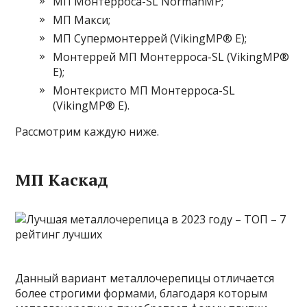
МП Монтерроса-SL NormanMP;
МП Макси;
МП Супермонтеррей (VikingMP® Е);
Монтеррей МП Монтерроса-SL (VikingMP®
Е);
Монтекристо МП Монтерроса-SL
(VikingMP® Е).
Рассмотрим каждую ниже.
МП Каскад
Данный вариант металлочерепицы отличается
более строгими формами, благодаря которым