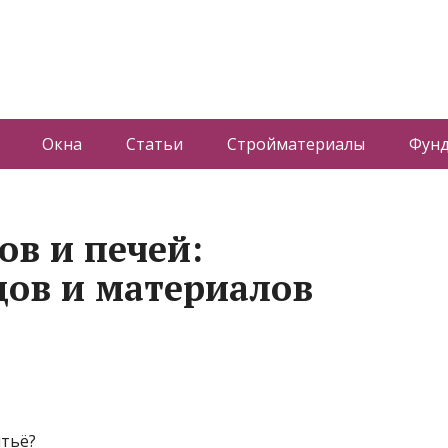
Окна
Статьи
Стройматериалы
Фун
ов и печей:
дов и материалов
итьё?