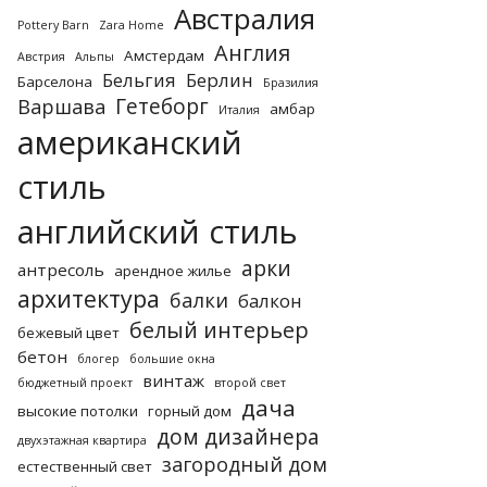
Австралия
Pottery Barn
Zara Home
Англия
Амстердам
Австрия
Альпы
Бельгия
Берлин
Барселона
Бразилия
Гетеборг
Варшава
амбар
Италия
американский
стиль
английский стиль
арки
антресоль
арендное жилье
архитектура
балки
балкон
белый интерьер
бежевый цвет
бетон
блогер
большие окна
винтаж
бюджетный проект
второй свет
дача
высокие потолки
горный дом
дом дизайнера
двухэтажная квартира
загородный дом
естественный свет