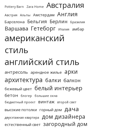
Австралия
Pottery Barn
Zara Home
Англия
Амстердам
Австрия
Альпы
Бельгия
Берлин
Барселона
Бразилия
Гетеборг
Варшава
амбар
Италия
американский
стиль
английский стиль
арки
антресоль
арендное жилье
архитектура
балки
балкон
белый интерьер
бежевый цвет
бетон
блогер
большие окна
винтаж
бюджетный проект
второй свет
дача
высокие потолки
горный дом
дом дизайнера
двухэтажная квартира
загородный дом
естественный свет