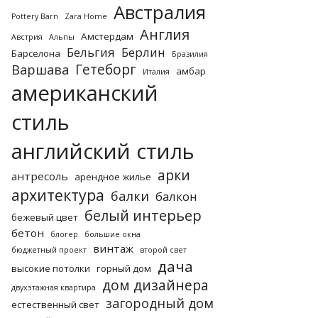
Австралия
Pottery Barn
Zara Home
Англия
Амстердам
Австрия
Альпы
Бельгия
Берлин
Барселона
Бразилия
Гетеборг
Варшава
амбар
Италия
американский
стиль
английский стиль
арки
антресоль
арендное жилье
архитектура
балки
балкон
белый интерьер
бежевый цвет
бетон
блогер
большие окна
винтаж
бюджетный проект
второй свет
дача
высокие потолки
горный дом
дом дизайнера
двухэтажная квартира
загородный дом
естественный свет