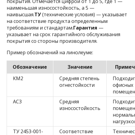
покрытия. Отмечается цифрой от 1 до 5, где 1 —
наименьшая износостойкость, а 5 —
наивысшая.
ТУ
(технические условия) — указывает
на соответствие продукта определенным
требованиям и стандартам.
Гарантия
—
указывает на срок гарантийного обслуживания
покрытия со стороны производителя.
Пример обозначений на линолеуме:
Обозначение
Значение
Примеч
КМ2
Средняя степень
Подходит
огнестойкости
офисных
помеще
AC3
Средняя
Подходит
износостойкость
помещен
нормаль
нагрузко
ТУ 2453-001-
Соответствие
Техничес