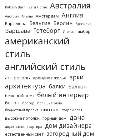
Австралия
Pottery Barn
Zara Home
Англия
Амстердам
Австрия
Альпы
Бельгия
Берлин
Барселона
Бразилия
Гетеборг
Варшава
амбар
Италия
американский
стиль
английский стиль
арки
антресоль
арендное жилье
архитектура
балки
балкон
белый интерьер
бежевый цвет
бетон
блогер
большие окна
винтаж
бюджетный проект
второй свет
дача
высокие потолки
горный дом
дом дизайнера
двухэтажная квартира
загородный дом
естественный свет