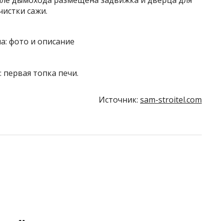
нале дымохода размещена
задвижка и дверца для
чистки сажи.
: первая топка печи.
Источник:
sam-stroitel.com