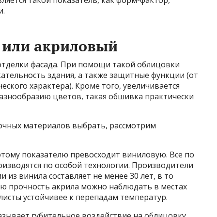
авляется такой показатель, как форм-фактор,
и.
 или акриловый
отделки фасада. При помощи такой облицовки
ательность здания, а также защитные функции (от
еского характера). Кроме того, увеличивается
разнообразию цветов, такая обшивка практически
очных материалов выбрать, рассмотрим
этому показателю превосходит виниловую. Все по
оизводятся по особой технологии. Производители
 из винила составляет не менее 30 лет, в то
окую прочность акрила можно наблюдать в местах
листы устойчивее к перепадам температур.
азывает губительное воздействие на облицовку,