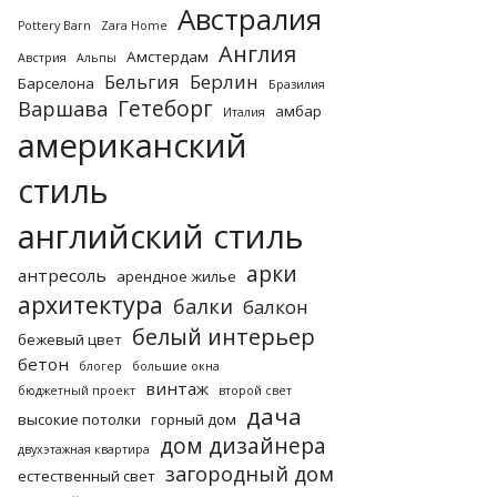
Австралия
Pottery Barn
Zara Home
Англия
Амстердам
Австрия
Альпы
Бельгия
Берлин
Барселона
Бразилия
Гетеборг
Варшава
амбар
Италия
американский
стиль
английский стиль
арки
антресоль
арендное жилье
архитектура
балки
балкон
белый интерьер
бежевый цвет
бетон
блогер
большие окна
винтаж
бюджетный проект
второй свет
дача
высокие потолки
горный дом
дом дизайнера
двухэтажная квартира
загородный дом
естественный свет