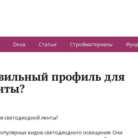
Окна
Статьи
Стройматериалы
Фун
авильный профиль для
нты?
популярных видов светодиодного освещения. Они