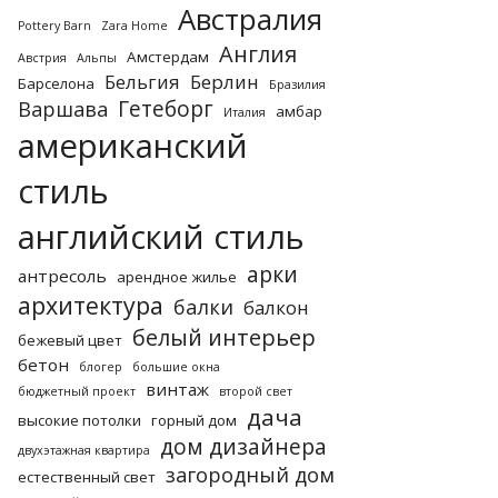
Австралия
Pottery Barn
Zara Home
Англия
Амстердам
Австрия
Альпы
Бельгия
Берлин
Барселона
Бразилия
Гетеборг
Варшава
амбар
Италия
американский
стиль
английский стиль
арки
антресоль
арендное жилье
архитектура
балки
балкон
белый интерьер
бежевый цвет
бетон
блогер
большие окна
винтаж
бюджетный проект
второй свет
дача
высокие потолки
горный дом
дом дизайнера
двухэтажная квартира
загородный дом
естественный свет