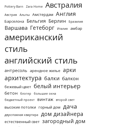
Австралия
Pottery Barn
Zara Home
Англия
Амстердам
Австрия
Альпы
Бельгия
Берлин
Барселона
Бразилия
Гетеборг
Варшава
амбар
Италия
американский
стиль
английский стиль
арки
антресоль
арендное жилье
архитектура
балки
балкон
белый интерьер
бежевый цвет
бетон
блогер
большие окна
винтаж
бюджетный проект
второй свет
дача
высокие потолки
горный дом
дом дизайнера
двухэтажная квартира
загородный дом
естественный свет