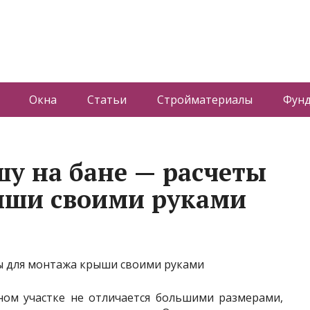
Окна
Статьи
Стройматериалы
Фун
шу на бане — расчеты
ыши своими руками
дном участке не отличается большими размерами,