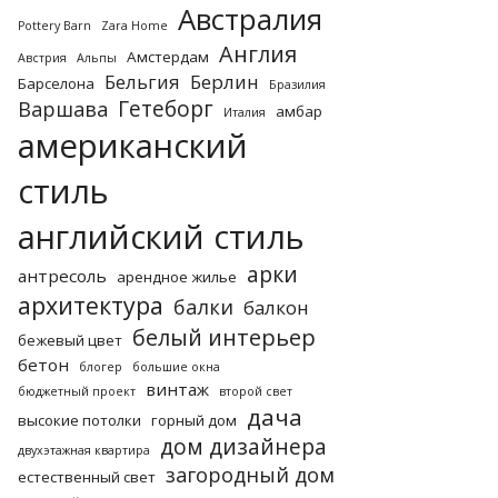
Австралия
Pottery Barn
Zara Home
Англия
Амстердам
Австрия
Альпы
Бельгия
Берлин
Барселона
Бразилия
Гетеборг
Варшава
амбар
Италия
американский
стиль
английский стиль
арки
антресоль
арендное жилье
архитектура
балки
балкон
белый интерьер
бежевый цвет
бетон
блогер
большие окна
винтаж
бюджетный проект
второй свет
дача
высокие потолки
горный дом
дом дизайнера
двухэтажная квартира
загородный дом
естественный свет