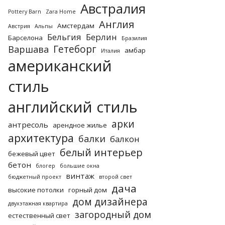
Австралия
Pottery Barn
Zara Home
Англия
Амстердам
Австрия
Альпы
Бельгия
Берлин
Барселона
Бразилия
Гетеборг
Варшава
амбар
Италия
американский
стиль
английский стиль
арки
антресоль
арендное жилье
архитектура
балки
балкон
белый интерьер
бежевый цвет
бетон
блогер
большие окна
винтаж
бюджетный проект
второй свет
дача
высокие потолки
горный дом
дом дизайнера
двухэтажная квартира
загородный дом
естественный свет