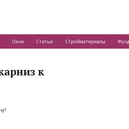
Окна
Статьи
Стройматериалы
Фун
карниз к