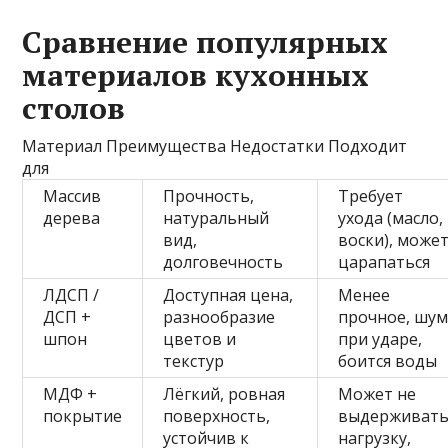
Сравнение популярных
материалов кухонных
столов
Материал Преимущества Недостатки Подходит
для
Массив
Прочность,
Требует
дерева
натуральный
ухода (масло,
вид,
воски), може
долговечность
царапаться
ЛДСП /
Доступная цена,
Менее
ДСП +
разнообразие
прочное, шу
шпон
цветов и
при ударе,
текстур
боится воды
МДФ +
Лёгкий, ровная
Может не
покрытие
поверхность,
выдерживат
устойчив к
нагрузку,