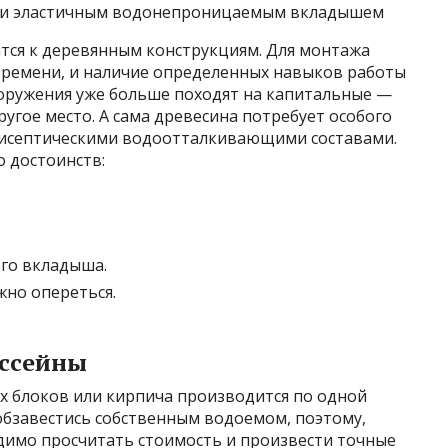
три эластичным водонепроницаемым вкладышем
тся к деревянным конструкциям. Для монтажа
 времени, и наличие определенных навыков работы
оружения уже больше походят на капитальные —
другое место. А сама древесина потребует особого
тисептическими водоотталкивающими составами.
 достоинств:
го вкладыша.
жно опереться.
ассейны
х блоков или кирпича производится по одной
 обзавестись собственным водоемом, поэтому,
одимо просчитать стоимость и произвести точные