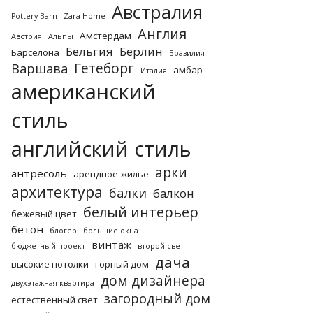
Австралия
Pottery Barn
Zara Home
Англия
Амстердам
Австрия
Альпы
Бельгия
Берлин
Барселона
Бразилия
Гетеборг
Варшава
амбар
Италия
американский
стиль
английский стиль
арки
антресоль
арендное жилье
архитектура
балки
балкон
белый интерьер
бежевый цвет
бетон
блогер
большие окна
винтаж
бюджетный проект
второй свет
дача
высокие потолки
горный дом
дом дизайнера
двухэтажная квартира
загородный дом
естественный свет