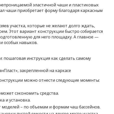
онепроницаемой эластичной чаши и пластиковых
иал чаши приобретает форму благодаря каркасным
зяев участка, которые не желают долго ждать,
оем. Этот вариант конструкции быстро собирается
подготовленную для него площадку. А главное —
и особых навыков.
анПласт», закрепленной на каркасе
конструкции можно отнести следующие моменты:
оможет сэкономить средства.
ка и установка.
моделей – по объемам и формам чаш бассейнов.
новки пустой емкости на другое место участка.