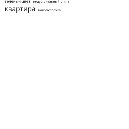
зеленый цвет
индустриальный стиль
квартира
малометражка