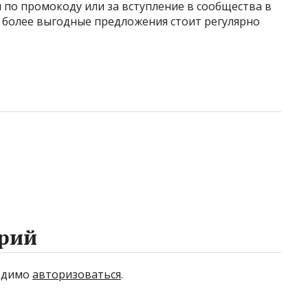
я по промокоду или за вступление в сообщества в
ь более выгодные предложения стоит регулярно
рий
ходимо
авторизоваться
.