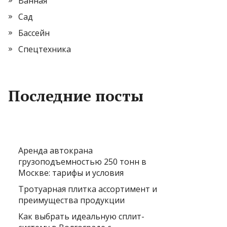
Ванная
Сад
Бассейн
Спецтехника
Последние посты
Аренда автокрана
грузоподъемностью 250 тонн в
Москве: тарифы и условия
Тротуарная плитка ассортимент и
преимущества продукции
Как выбрать идеальную сплит-