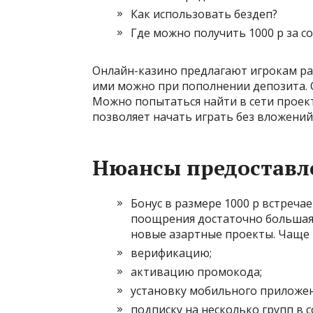
Как использовать бездеп?
Где можно получить 1000 р за с
Онлайн-казино предлагают игрокам ра
ими можно при пополнении депозита. О
Можно попытаться найти в сети проект
позволяет начать играть без вложений
Нюансы предоставл
Бонус в размере 1000 р встреча
поощрения достаточно большая.
новые азартные проекты. Чаще 
верификацию;
активацию промокода;
установку мобильного приложен
подписку на несколько групп в со