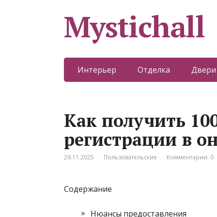
Mystichall
Интерьер
Отделка
Двери
Как получить 100
регистрации в о
29.11.2025
Пользовательские
Комментарии: 0
Содержание
Нюансы предоставления