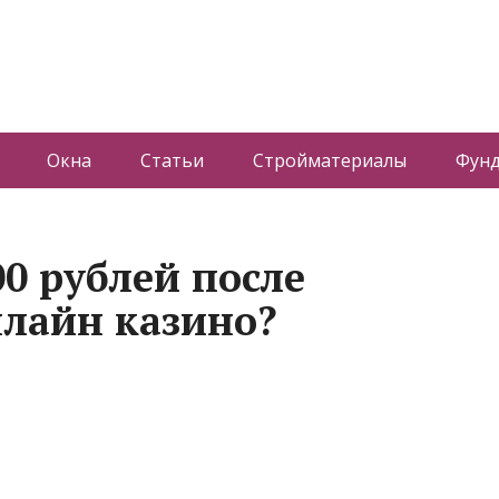
Окна
Статьи
Стройматериалы
Фун
0 рублей после
нлайн казино?