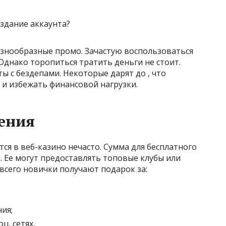
оздание аккаунта?
знообразные промо. Зачастую воспользоваться
днако торопиться тратить деньги не стоит.
ы с бездепами. Некоторые дарят до , что
 и избежать финансовой нагрузки.
ения
ется
в веб-казино нечасто. Сумма для бесплатного
 Ее могут предоставлять топовые клубы или
всего новички получают подарок за:
ия;
ц. сетях.