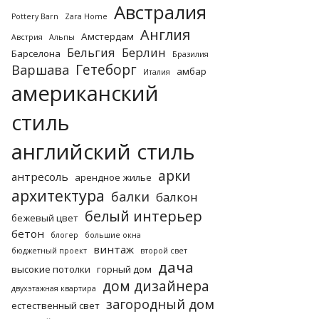
Австралия
Pottery Barn
Zara Home
Англия
Амстердам
Австрия
Альпы
Бельгия
Берлин
Барселона
Бразилия
Гетеборг
Варшава
амбар
Италия
американский
стиль
английский стиль
арки
антресоль
арендное жилье
архитектура
балки
балкон
белый интерьер
бежевый цвет
бетон
блогер
большие окна
винтаж
бюджетный проект
второй свет
дача
высокие потолки
горный дом
дом дизайнера
двухэтажная квартира
загородный дом
естественный свет