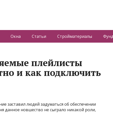
Окна
Статьи
Стройматериалы
Фун
ляемые плейлисты
атно и как подключить
ние заставил людей задуматься об обеспечении
ня данное новшество не сыграло никакой роли,