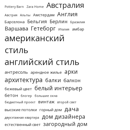
Австралия
Pottery Barn
Zara Home
Англия
Амстердам
Австрия
Альпы
Бельгия
Берлин
Барселона
Бразилия
Гетеборг
Варшава
амбар
Италия
американский
стиль
английский стиль
арки
антресоль
арендное жилье
архитектура
балки
балкон
белый интерьер
бежевый цвет
бетон
блогер
большие окна
винтаж
бюджетный проект
второй свет
дача
высокие потолки
горный дом
дом дизайнера
двухэтажная квартира
загородный дом
естественный свет