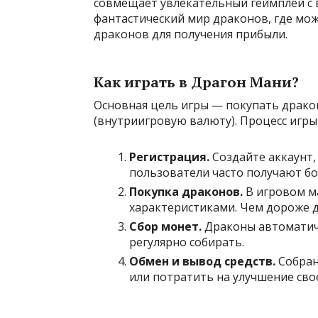
совмещает увлекательный геймплей с 
фантастический мир драконов, где мо
драконов для получения прибыли.
Как
играть в Драгон Мани?
Основная цель игры — покупать драко
(внутриигровую валюту). Процесс игры
Регистрация.
Создайте аккаунт,
пользователи часто получают бон
Покупка драконов.
В игровом м
характеристиками. Чем дороже д
Сбор монет.
Драконы автоматич
регулярно собирать.
Обмен и вывод средств.
Собран
или потратить на улучшение сво