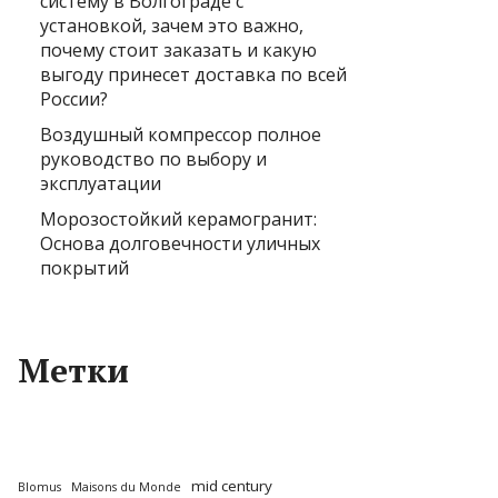
систему в Волгограде с
установкой, зачем это важно,
почему стоит заказать и какую
выгоду принесет доставка по всей
России?
Воздушный компрессор полное
руководство по выбору и
эксплуатации
Морозостойкий керамогранит:
Основа долговечности уличных
покрытий
Метки
mid century
Blomus
Maisons du Monde