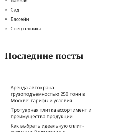
Ванная
Сад
Бассейн
Спецтехника
Последние посты
Аренда автокрана
грузоподъемностью 250 тонн в
Москве: тарифы и условия
Тротуарная плитка ассортимент и
преимущества продукции
Как выбрать идеальную сплит-