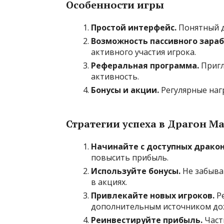
Особенности игры
Простой интерфейс.
Понятный д
Возможность пассивного зараб
активного участия игрока.
Реферальная программа.
Пригл
активность.
Бонусы и акции.
Регулярные наг
Стратегии успеха в Драгон М
Начинайте с доступных дракон
повысить прибыль.
Используйте бонусы.
Не забыва
в акциях.
Привлекайте новых игроков.
Ре
дополнительным источником до
Реинвестируйте прибыль.
Част