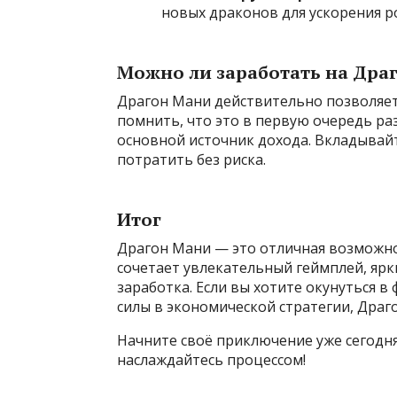
новых драконов для ускорения р
Можно ли заработать на Дра
Драгон Мани действительно позволяет
помнить, что это в первую очередь раз
основной источник дохода. Вкладывайт
потратить без риска.
Итог
Драгон Мани — это отличная возможнос
сочетает увлекательный геймплей, яр
заработка. Если вы хотите окунуться 
силы в экономической стратегии, Драг
Начните своё приключение уже сегодн
наслаждайтесь процессом!