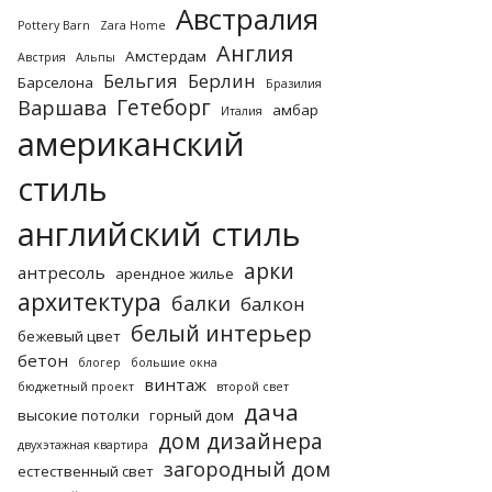
Австралия
Pottery Barn
Zara Home
Англия
Амстердам
Австрия
Альпы
Бельгия
Берлин
Барселона
Бразилия
Гетеборг
Варшава
амбар
Италия
американский
стиль
английский стиль
арки
антресоль
арендное жилье
архитектура
балки
балкон
белый интерьер
бежевый цвет
бетон
блогер
большие окна
винтаж
бюджетный проект
второй свет
дача
высокие потолки
горный дом
дом дизайнера
двухэтажная квартира
загородный дом
естественный свет