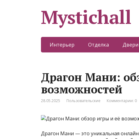
Mystichall
Интерьер
Отделка
Двери
Драгон Мани: обз
возможностей
28.05.2025
Пользовательские
Комментарии: 0
Драгон Мани — это уникальная онлайн