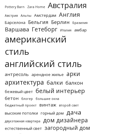
Австралия
Pottery Barn
Zara Home
Англия
Амстердам
Австрия
Альпы
Бельгия
Берлин
Барселона
Бразилия
Гетеборг
Варшава
амбар
Италия
американский
стиль
английский стиль
арки
антресоль
арендное жилье
архитектура
балки
балкон
белый интерьер
бежевый цвет
бетон
блогер
большие окна
винтаж
бюджетный проект
второй свет
дача
высокие потолки
горный дом
дом дизайнера
двухэтажная квартира
загородный дом
естественный свет