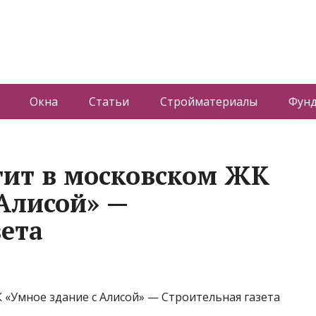
Окна
Статьи
Стройматериалы
Фун
тит в московском ЖК
 Алисой» —
зета