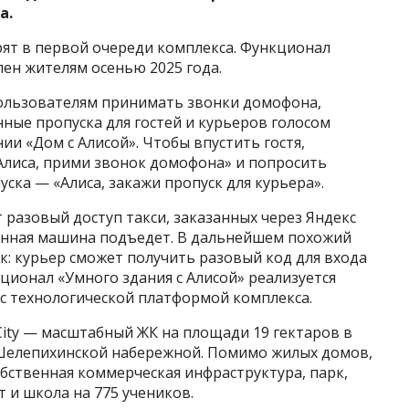
а.
ят в первой очереди комплекса. Функционал
пен жителям осенью 2025 года.
ользователям принимать звонки домофона,
ные пропуска для гостей и курьеров голосом
ии «Дом с Алисой». Чтобы впустить гостя,
«Алиса, прими звонок домофона» и попросить
ска — «Алиса, закажи пропуск для курьера».
разовый доступ такси, заказанных через Яндекс
занная машина подъедет. В дальнейшем похожий
ок: курьер сможет получить разовый код для входа
ионал «Умного здания с Алисой» реализуется
с технологической платформой комплекса.
 City — масштабный ЖК на площади 19 гектаров в
Шелепихинской набережной. Помимо жилых домов,
бственная коммерческая инфраструктура, парк,
 и школа на 775 учеников.