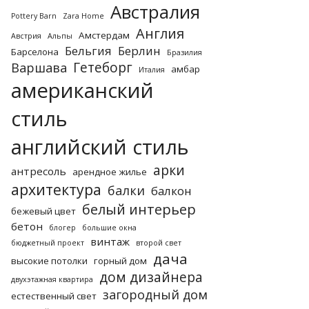
Австралия
Pottery Barn
Zara Home
Англия
Амстердам
Австрия
Альпы
Бельгия
Берлин
Барселона
Бразилия
Гетеборг
Варшава
амбар
Италия
американский
стиль
английский стиль
арки
антресоль
арендное жилье
архитектура
балки
балкон
белый интерьер
бежевый цвет
бетон
блогер
большие окна
винтаж
бюджетный проект
второй свет
дача
высокие потолки
горный дом
дом дизайнера
двухэтажная квартира
загородный дом
естественный свет