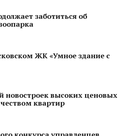
должает заботиться об
 зоопарка
сковском ЖК «Умное здание с
й новостроек высоких ценовых
ачеством квартир
ого конкурса управленцев