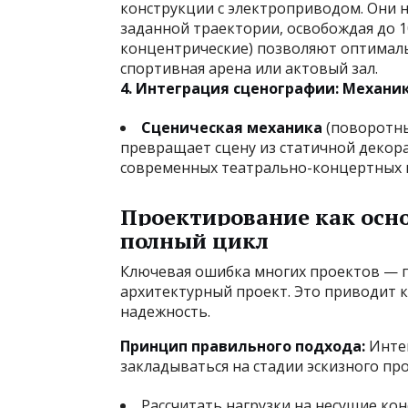
конструкции с электроприводом. Они н
заданной траектории, освобождая до 1
концентрические) позволяют оптимальн
спортивная арена или актовый зал.
4. Интеграция сценографии: Механик
Сценическая механика
(поворотны
превращает сцену из статичной декора
современных театрально-концертных 
Проектирование как осно
полный цикл
Ключевая ошибка многих проектов — п
архитектурный проект. Это приводит 
надежность.
Принцип правильного подхода:
Интег
закладываться на стадии эскизного пр
Рассчитать нагрузки на несущие кон