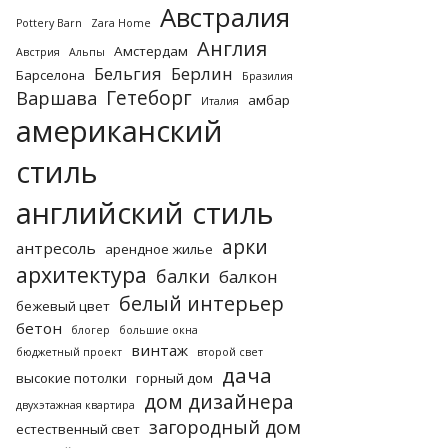
Австралия
Pottery Barn
Zara Home
Англия
Амстердам
Австрия
Альпы
Бельгия
Берлин
Барселона
Бразилия
Гетеборг
Варшава
амбар
Италия
американский
стиль
английский стиль
арки
антресоль
арендное жилье
архитектура
балки
балкон
белый интерьер
бежевый цвет
бетон
блогер
большие окна
винтаж
бюджетный проект
второй свет
дача
высокие потолки
горный дом
дом дизайнера
двухэтажная квартира
загородный дом
естественный свет