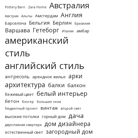
Австралия
Pottery Barn
Zara Home
Англия
Амстердам
Австрия
Альпы
Бельгия
Берлин
Барселона
Бразилия
Гетеборг
Варшава
амбар
Италия
американский
стиль
английский стиль
арки
антресоль
арендное жилье
архитектура
балки
балкон
белый интерьер
бежевый цвет
бетон
блогер
большие окна
винтаж
бюджетный проект
второй свет
дача
высокие потолки
горный дом
дом дизайнера
двухэтажная квартира
загородный дом
естественный свет