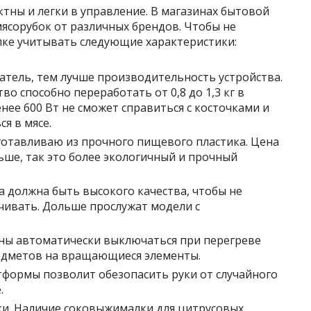
ны и легки в управление. В магазинах бытовой
ясорубок от различных брендов. Чтобы не
пке учитывать следующие характеристики:
тель, тем лучше производительность устройства.
во способно переработать от 0,8 до 1,3 кг в
нее 600 Вт не сможет справиться с косточками
и
я в мясе.
готавливаю из прочного пищевого пластика. Цена
ьше, так это более экологичный и прочный
 должна быть высокого качества, чтобы не
чивать. Дольше прослужат модели с
ны автоматически выключаться при перегреве
едметов на вращающиеся элементы.
тформы позволит обезопасить руки от случайного
.
ки. Наличие соковыжималки для цитрусовых,