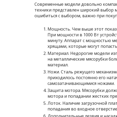
Современные модели довольно компакт
техники представлен широкий выбор м
ошибиться с выбором, важно при поку
Мощность. Чем выше этот показа
При мощности в 1000 Вт устройст
минуту. Аппарат с мощностью ме
хрящами, которые могут попастьс
Материал. Недорогие модели из
на металлические мясорубки бол
материал.
Ножи. Сталь режущего механизма
приходилось постоянно его ната
самозатачивающимися ножами.
Защита мотора. Мясорубки долж
мотора и попадании жестких пр
Лоток. Наличие загрузочной пла
попадания во входное отверстие
Дополнительные лезвия и насад