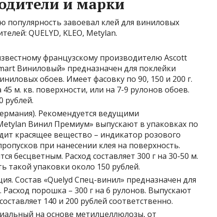
одители и марки
ю популярность завоевал клей для виниловых
елей: QUELYD, KLEO, Metylan.
известному французскому производителю Ascott
Smart Виниловый» предназначен для поклейки
иниловых обоев. Имеет фасовку по 90, 150 и 200 г.
45 м. кв. поверхности, или на 7-9 рулонов обоев.
0 рублей.
(Германия). Рекомендуется ведущими
Metylan Винил Премиум» выпускают в упаковках по
 входит красящее вещество – индикатор розового
пропусков при нанесении клея на поверхность.
ся бесцветным. Расход составляет 300 г на 30-50 м.
сть такой упаковки около 150 рублей.
ия. Состав «Quelyd Спец-винил» предназначен для
 Расход порошка – 300 г на 6 рулонов. Выпускают
а составляет 140 и 200 рублей соответственно.
иальный на основе метилцеллюлозы, от