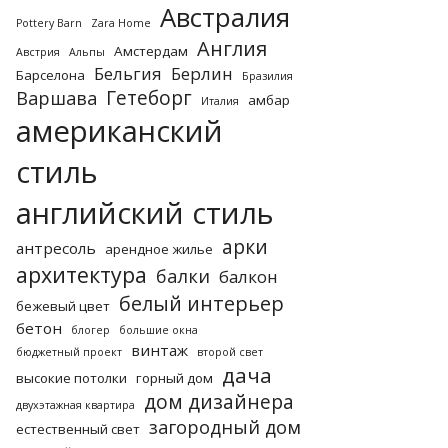
Австралия
Pottery Barn
Zara Home
Англия
Амстердам
Австрия
Альпы
Бельгия
Берлин
Барселона
Бразилия
Гетеборг
Варшава
амбар
Италия
американский
стиль
английский стиль
арки
антресоль
арендное жилье
архитектура
балки
балкон
белый интерьер
бежевый цвет
бетон
блогер
большие окна
винтаж
бюджетный проект
второй свет
дача
высокие потолки
горный дом
дом дизайнера
двухэтажная квартира
загородный дом
естественный свет