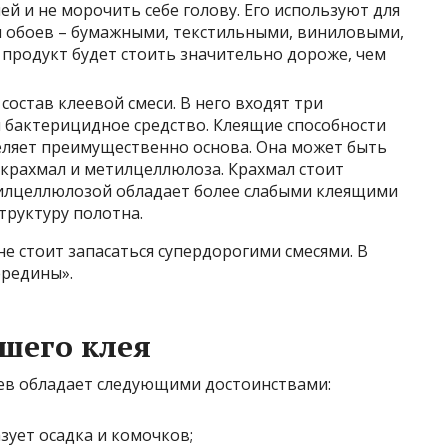
й и не морочить себе голову. Его используют для
 обоев – бумажными, текстильными, виниловыми,
 продукт будет стоить значительно дороже, чем
состав клеевой смеси. В него входят три
и бактерицидное средство. Клеящие способности
еляет преимущественно основа. Она может быть
крахмал и метилцеллюлоза. Крахмал стоит
тилцеллюлозой обладает более слабыми клеящими
труктуру полотна.
не стоит запасаться супердорогими смесями. В
ередины».
шего клея
ев обладает следующими достоинствами:
зует осадка и комочков;