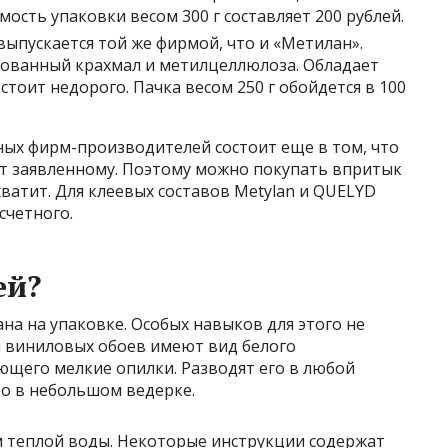
ость упаковки весом 300 г составляет 200 рублей.
ыпускается той же фирмой, что и «Метилан».
ованный крахмал и метилцеллюлоза. Обладает
тоит недорого. Пачка весом 250 г обойдется в 100
ных фирм-производителей состоит еще в том, что
ует заявленному. Поэтому можно покупать впритык
 хватит. Для клеевых составов Metylan и QUELYD
счетного.
ей?
на на упаковке. Особых навыков для этого не
я виниловых обоев имеют вид белого
щего мелкие опилки. Разводят его в любой
то в небольшом ведерке.
 теплой воды. Некоторые инструкции содержат