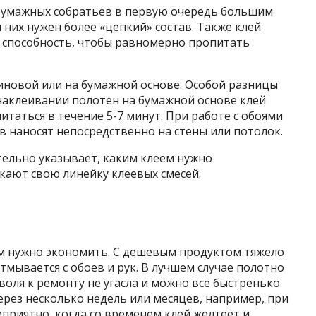
бумажных собратьев в первую очередь большим
 них нужен более «цепкий» состав. Также клей
способность, чтобы равномерно пропитать
иновой или на бумажной основе. Особой разницы
наклеивании полотен на бумажной основе клей
итаться в течение 5-7
минут. При работе с обоями
в наносят непосредственно на стены или потолок.
тельно указывает, каким клеем нужно
кают свою линейку клеевых смесей.
 чем нужно экономить. С дешевым продуктом тяжело
отмывается с обоев и рук. В лучшем случае полотно
 воля к ремонту не угасла и можно все быстренько
ерез несколько недель или месяцев, например, при
еприятно, когда со временем клей желтеет и